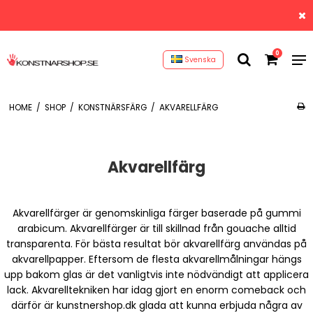
0
Svenska
HOME
/
SHOP
/
KONSTNÄRSFÄRG
/
AKVARELLFÄRG
Akvarellfärg
Akvarellfärger är genomskinliga färger baserade på gummi
arabicum. Akvarellfärger är till skillnad från gouache alltid
transparenta. För bästa resultat bör akvarellfärg användas på
akvarellpapper. Eftersom de flesta akvarellmålningar hängs
upp bakom glas är det vanligtvis inte nödvändigt att applicera
lack. Akvarelltekniken har idag gjort en enorm comeback och
därför är kunstnershop.dk glada att kunna erbjuda några av