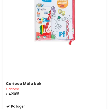
Carioca Måla bok
Carioca
C42985
På lager