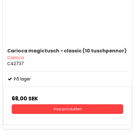
Carioca magictusch - classic (10 tuschpennor)
Carioca
C42737
På lager
68,00 SEK
Visa produkten