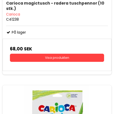
Carioca magictusch - radera tuschpennor (10
stk.)
Carioca
C41238
På lager
68,00 SEK
Visa produkten