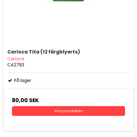
Carioca Tita (12 färgblyerts)
Carioca
C42793
På lager
80,00 SEK
Visa produkten