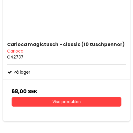
Carioca magictusch - classic (10 tuschpennor)
Carioca
C42737
På lager
68,00 SEK
Visa produkten