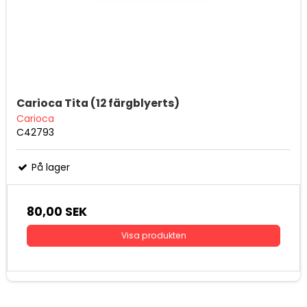
Carioca Tita (12 färgblyerts)
Carioca
C42793
På lager
80,00 SEK
Visa produkten