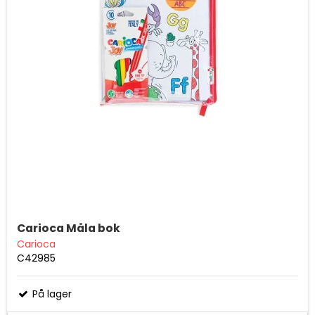
Carioca Måla bok
Carioca
C42985
På lager