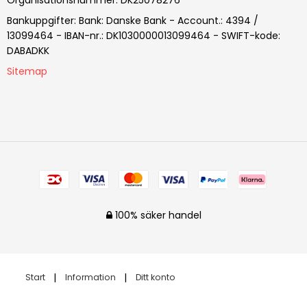
Organisationsnummer
:
DK25078276
Bankuppgifter
:
Bank: Danske Bank - Account.: 4394 /
13099464 - IBAN-nr.: DK1030000013099464 - SWIFT-kode:
DABADKK
Sitemap
100% säker handel
Start
Information
Ditt konto