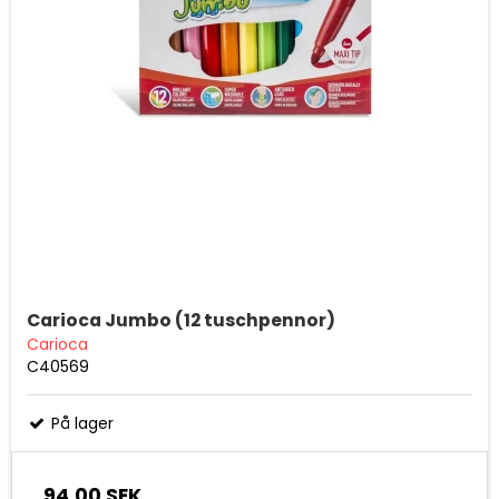
Carioca Jumbo (12 tuschpennor)
Carioca
C40569
På lager
94,00 SEK